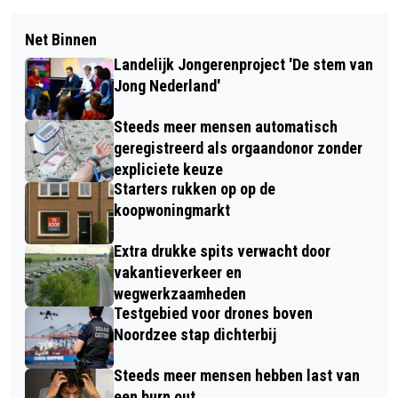
Net Binnen
Landelijk Jongerenproject 'De stem van
Jong Nederland'
Steeds meer mensen automatisch
geregistreerd als orgaandonor zonder
expliciete keuze
Starters rukken op op de
koopwoningmarkt
Extra drukke spits verwacht door
vakantieverkeer en
wegwerkzaamheden
Testgebied voor drones boven
Noordzee stap dichterbij
Steeds meer mensen hebben last van
een burn out