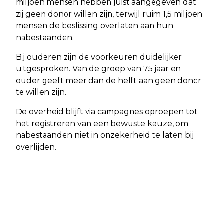
miljoen mensen hebben juist aangegeven dat
zij geen donor willen zijn, terwijl ruim 1,5 miljoen
mensen de beslissing overlaten aan hun
nabestaanden.
Bij ouderen zijn de voorkeuren duidelijker
uitgesproken. Van de groep van 75 jaar en
ouder geeft meer dan de helft aan geen donor
te willen zijn.
De overheid blijft via campagnes oproepen tot
het registreren van een bewuste keuze, om
nabestaanden niet in onzekerheid te laten bij
overlijden.
Vorig artikel
Volgend artikel
STARTERS RUKKEN OP OP DE
LANDELIJK JONGERENPROJECT 'DE
KOOPWONINGMARKT