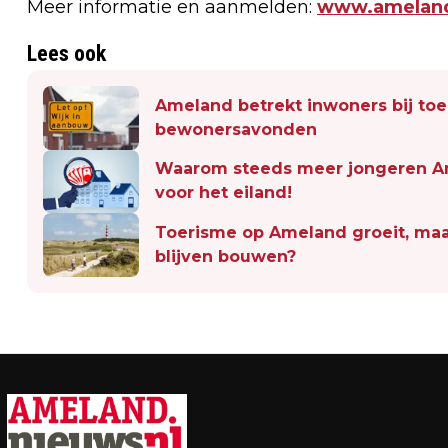
Meer informatie en aanmelden:
www.ameland
Lees ook
Ameland betrekt inwoners bij t
bewonersavonden
Waarom steeds meer jongeren Am
voor het eiland!
Toerisme op Ameland groeit, maar
blijven bouwen?
Vorig artikel
WADLOOPSEIZOEN VAN START: EERSTE
TOCHTEN TREKKEN VOLLE GROEPEN