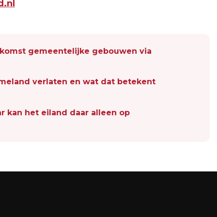
.nl
oekomst gemeentelijke gebouwen via
eland verlaten en wat dat betekent
 kan het eiland daar alleen op
Volgend artikel
AMELAND TELT AF NAAR KONINGSDAG
2025: DIT MOET JE WETEN VOOR