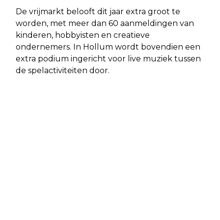
De vrijmarkt belooft dit jaar extra groot te
worden, met meer dan 60 aanmeldingen van
kinderen, hobbyisten en creatieve
ondernemers. In Hollum wordt bovendien een
extra podium ingericht voor live muziek tussen
de spelactiviteiten door.
Vorig artikel
Volgend artikel
WONINGTEKORT VOOR
TRADITIONELE DEMONSTRATIE
ALLEENSTAANDEN OP AMELAND
PAARDENREDDINGBOOT TREKT VEEL
GROEIT: GEMEENTE START
BEKIJKS TIJDENS PAASWEEKEND IN
ONDERZOEK NAAR PASSENDE
HOLLUM
WOONOPLOSSINGEN