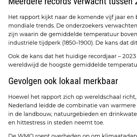
Meerdere records verwacht tussen
Het rapport kijkt naar de komende vijf jaar en
mondiale trends. De onderzoekers verwachten 
zijn waarin de gemiddelde temperatuur boven 
industriële tijdperk (1850–1900). De kans dat di
Ook de kans dat het huidige recordjaar – 2023 –
wereldwijd de hoogste gemiddelde temperatuu
Gevolgen ook lokaal merkbaar
Hoewel het rapport zich op wereldschaal richt, 
Nederland leidde de combinatie van warmere 
in de landbouw, natuurgebieden en drinkwater
en hittestress in steden neemt toe.
De WMO roept overheden op om klimaatadaptat