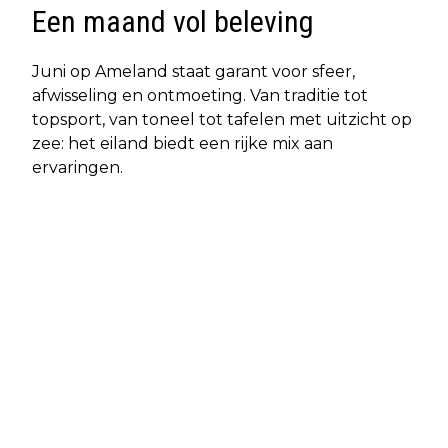
Een maand vol beleving
Juni op Ameland staat garant voor sfeer,
afwisseling en ontmoeting. Van traditie tot
topsport, van toneel tot tafelen met uitzicht op
zee: het eiland biedt een rijke mix aan
ervaringen.
Vorig artikel
Volgend artikel
KANS OP WERELDWIJDE
LAATSTE VOORBEREIDINGEN OP
HITTERECORDS DE KOMENDE VIJF
AMELAND VOOR PINKSTEREN: TIPS
JAAR “ZEER GROOT”, WAARSCHUWT
VOOR BEZOEKERS EN EILANDERS
VN-ORGANISATIE