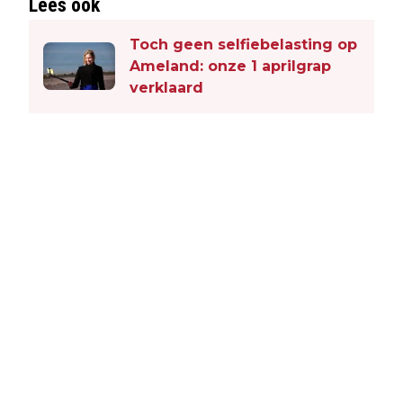
Lees ook
Toch geen selfiebelasting op
Ameland: onze 1 aprilgrap
verklaard
Vorig artikel
Volgend artikel
WEEK VAN DE TEEK: EXTRA
AMELAND BEREIDT ZICH VOOR OP
WAAKZAAMHEID IN DE
DRUK TOERISTENSEIZOEN:
NATUURGEBIEDEN VAN AMELAND
MAATREGELEN EN VERWACHTINGEN