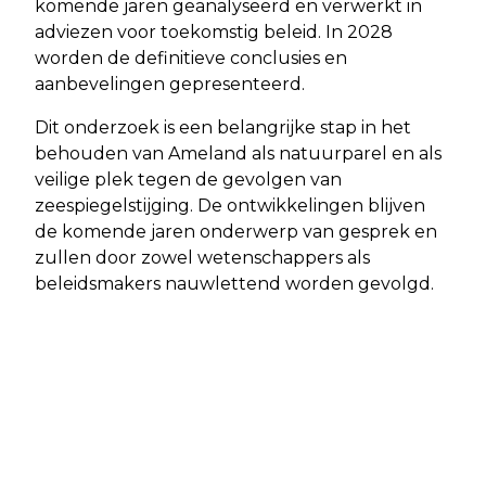
komende jaren geanalyseerd en verwerkt in
adviezen voor toekomstig beleid. In 2028
worden de definitieve conclusies en
aanbevelingen gepresenteerd.
Dit onderzoek is een belangrijke stap in het
behouden van Ameland als natuurparel en als
veilige plek tegen de gevolgen van
zeespiegelstijging. De ontwikkelingen blijven
de komende jaren onderwerp van gesprek en
zullen door zowel wetenschappers als
beleidsmakers nauwlettend worden gevolgd.
Vorig artikel
Volgend artikel
MTB AMELAND 2025: SPECTACULAIR
ZEEHONDEN ROND AMELAND: GROEI
FIETSWEEKEND TREKT VOLLE BAK,
BIJ DE ÉÉN, AFNAME BIJ DE ANDER
OOK VEEL DUITSERS AANWEZIG