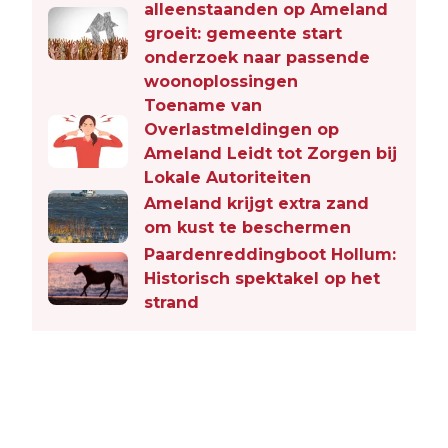
alleenstaanden op Ameland
groeit: gemeente start
onderzoek naar passende
woonoplossingen
Toename van
Overlastmeldingen op
Ameland Leidt tot Zorgen bij
Lokale Autoriteiten
Ameland krijgt extra zand
om kust te beschermen
Paardenreddingboot Hollum:
Historisch spektakel op het
strand
Vorig artikel
Volgend artikel
PAARDENREDDINGBOOT HOLLUM: