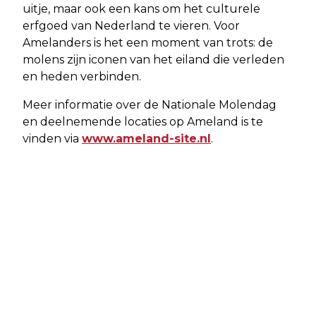
uitje, maar ook een kans om het culturele
erfgoed van Nederland te vieren. Voor
Amelanders is het een moment van trots: de
molens zijn iconen van het eiland die verleden
en heden verbinden.
Meer informatie over de Nationale Molendag
en deelnemende locaties op Ameland is te
vinden via
www.ameland-site.nl
.
Vorig artikel
Volgend artikel
AMELAND ONDERZOEKT
KLASSIEKE AUTO'S TREKKEN OVER
TOEKOMSTBESTENDIGE
AMELAND TIJDENS
BEREIKBAARHEID: VEERVERBINDING
KLASSIEKERWEEKEND IN APRIL
ONDER DE LOEP