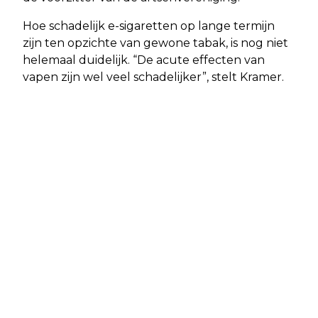
Hoe schadelijk e-sigaretten op lange termijn
zijn ten opzichte van gewone tabak, is nog niet
helemaal duidelijk. “De acute effecten van
vapen zijn wel veel schadelijker”, stelt Kramer.
Vorig artikel
Volgend artikel
VOORBEREIDINGEN IN VOLLE GANG
PIEK HOOIKOORTSSEIZOEN OP KOMST
VOOR PINKSTERDRUKTE OP AMELAND