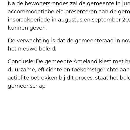
Na de bewonersrondes zal de gemeente in juni
accommodatiebeleid presenteren aan de gem
inspraakperiode in augustus en september 20
kunnen geven.
De verwachting is dat de gemeenteraad in nov
het nieuwe beleid.
Conclusie: De gemeente Ameland kiest met h
duurzame, efficiënte en toekomstgerichte aan
actief te betrekken bij dit proces, staat het b
gemeenschap.
Vorig artikel
BROEDSEIZOEN OP AMELAND GESTART:
NATUURORGANISATIES ROEPEN OP TOT