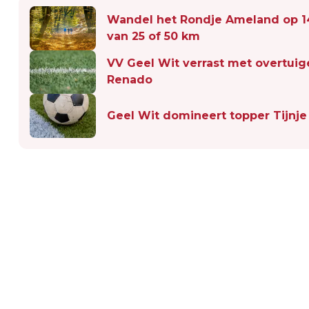
Wandel het Rondje Ameland op 14 
van 25 of 50 km
VV Geel Wit verrast met overtuig
Renado
Geel Wit domineert topper Tijnj
Vorig artikel
WANDEL HET RONDJE AMELAND OP 14
JUNI 2025 TIJDENS POPULAIRE TOCHT
VAN 25 OF 50 KM