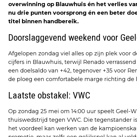
overwinning op Blauwhuis én het verlies va
nu drie punten voorsprong én een beter doe
titel binnen handbereik.
Doorslaggevend weekend voor Geel
Afgelopen zondag viel alles op zijn plek voor
cijfers in Blauwhuis, terwijl Renado verrassen
een doelsaldo van +42, tegenover +35 voor Re
de ploeg een comfortabele marge richting de l
Laatste obstakel: VWC
Op zondag 25 mei om 14:00 uur speelt Geel-Wi
thuiswedstrijd tegen VWC. Die tegenstander is 
het voordeel kan werken van de kampioenskan
promotie, maar zelfs een gelijkspel kan al vold