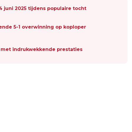
juni 2025 tijdens populaire tocht
ende 5-1 overwinning op koploper
e met indrukwekkende prestaties
Volgend artikel
VOORBEREIDINGEN IN VOLLE GANG
VOOR PINKSTERDRUKTE OP AMELAND