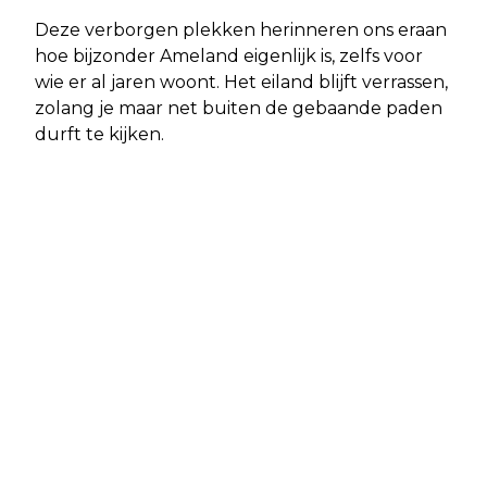
Deze verborgen plekken herinneren ons eraan
hoe bijzonder Ameland eigenlijk is, zelfs voor
wie er al jaren woont. Het eiland blijft verrassen,
zolang je maar net buiten de gebaande paden
durft te kijken.
Vorig artikel
Volgend artikel
AMELAND OPEN DARTTOERNOOI
VERWARRING OVER NIEUW HOTEL IN
2025: EERSTE EDITIE OP 29 EN 30
NES: GEMEENTE AMELAND GEEFT
MAART BIJ VAKANTIEPARK KLEIN
UITLEG
VAARWATER