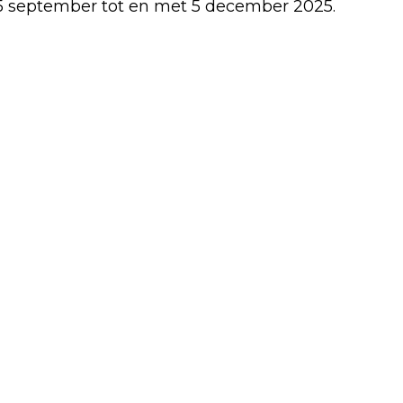
5 september tot en met 5 december 2025.
Volgend artikel
ZOMER 2025 BEHOORT TOT WARMSTE
OOIT: DROOGTE, HITTEGOLVEN EN
ZONOVERGOTEN DAGEN TYPEREN HET
SEIZOEN