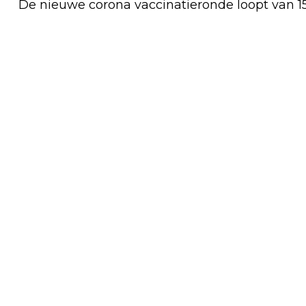
De nieuwe corona vaccinatieronde loopt van 1
Vorig artikel
NIEUWE CBS-CIJFERS ZETTEN
AFVALBELEID ONDER DE LOEP