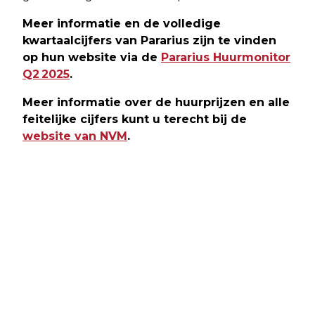
Meer informatie en de volledige
kwartaalcijfers van Pararius zijn te vinden
op hun website via de
Pararius Huurmonitor
Q2 2025
.
Meer informatie over de huurprijzen en alle
feitelijke cijfers kunt u terecht bij de
website van NVM
.
Vorig artikel
Volgend artikel
POLITIE WAARSCHUWT VOOR
1 OP DE 4 JONGEREN
TOENAME VAN ‘CASHTRAPS’ BIJ
EXPERIMENTEERT MET KETAMINE
GELDAUTOMATEN