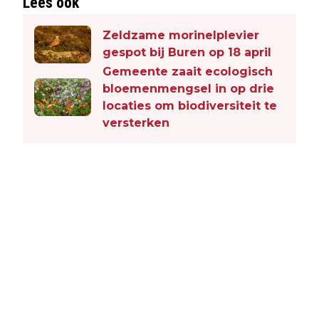
Lees ook
Zeldzame morinelplevier
gespot bij Buren op 18 april
Gemeente zaait ecologisch
bloemenmengsel in op drie
locaties om biodiversiteit te
versterken
Vorig artikel
Volgend artikel
VIER MOEDERDAG OP AMELAND: TIPS
WAAROM HET LUCHTALARM
VOOR EEN ONTSPANNEN DAG OP HET
MAANDAG 5 MEI NIET AFGING: DIT IS
EILAND
DE REDEN