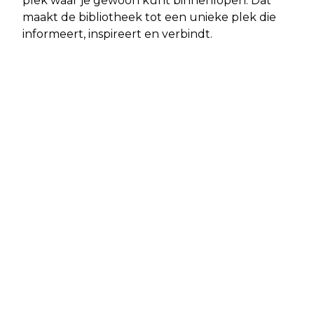
plek waar je gewoon kunt binnenlopen. Dat
maakt de bibliotheek tot een unieke plek die
informeert, inspireert en verbindt.
Vorig artikel
Volgend artikel
STIJGING WW-UITKERINGEN IN
GEMEENTEN MAKEN RECORDKOSTEN
NEDERLAND ONDERSTREEPT DRUK OP
IN 2025
ARBEIDSMARKT