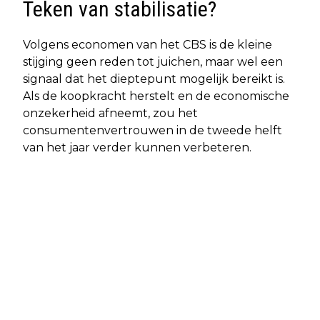
Teken van stabilisatie?
Volgens economen van het CBS is de kleine
stijging geen reden tot juichen, maar wel een
signaal dat het dieptepunt mogelijk bereikt is.
Als de koopkracht herstelt en de economische
onzekerheid afneemt, zou het
consumentenvertrouwen in de tweede helft
van het jaar verder kunnen verbeteren.
Vorig artikel
Volgend artikel
NU INSCHRIJVEN VOOR TRI-AMBLA
PRO-RUSSISCHE HACKERS VALLEN
2025 OP AMELAND: TARIEVEN
NEDERLANDSE GEMEENTEN AAN IN
STIJGEN VANAF 1 JULI
AANLOOP NAAR NAVO-TOP:
WAAKZAAMHEID LOKAAL VERHOOGD