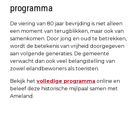
programma
De viering van 80 jaar bevrijding is niet alleen
een moment van terugblikken, maar ook van
samenkomen. Door jong en oud te betrekken,
wordt de betekenis van vrijheid doorgegeven
aan volgende generaties. De gemeente
verwacht dan ook veel belangstelling van
zowel eilandbewoners als toeristen.
Bekijk het
volledige programma
online en
beleef deze historische mijlpaal samen met
Ameland.
Vorig artikel
Volgend artikel
KONINGSNACHT EN KONINGSDAG
LAATSTE VOORBEREIDINGEN IN