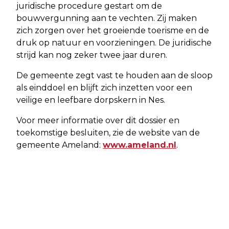
juridische procedure gestart om de
bouwvergunning aan te vechten. Zij maken
zich zorgen over het groeiende toerisme en de
druk op natuur en voorzieningen. De juridische
strijd kan nog zeker twee jaar duren.
De gemeente zegt vast te houden aan de sloop
als einddoel en blijft zich inzetten voor een
veilige en leefbare dorpskern in Nes.
Voor meer informatie over dit dossier en
toekomstige besluiten, zie de website van de
gemeente Ameland:
www.ameland.nl
.
Vorig artikel
Volgend artikel
GEMEENTE BEREIDT ZICH VOOR OP
NEP POLITIE PROBEERT BEWONERS
SCENARIO VAN 72 UUR ZONDER