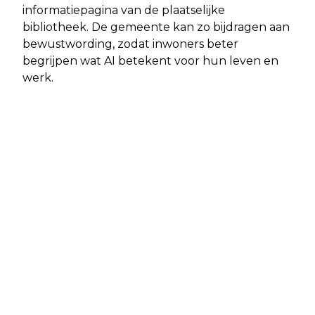
informatiepagina van de plaatselijke
bibliotheek. De gemeente kan zo bijdragen aan
bewustwording, zodat inwoners beter
begrijpen wat AI betekent voor hun leven en
werk.
Vorig artikel
Volgend artikel
1 OP DE 4 JONGEREN
ZOMERWEER KEERT TERUG MET
EXPERIMENTEERT MET KETAMINE
ZONNIG WEEKEND EN TROPISCHE
HITTE OP KOMST