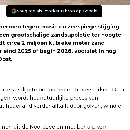
Voeg toe als voorkeursbron op Google
hermen tegen erosie en zeespiegelstijging,
t een grootschalige zandsuppletie ter hoogte
dt circa 2 miljoen kubieke meter zand
 eind 2025 of begin 2026, voorziet in nog
Oost.
e kustlijn te behouden en te versterken. Door
gen, wordt het natuurlijke proces van
 het eiland verder afkalft door golven, wind en
nnen uit de Noordzee en met behulp van