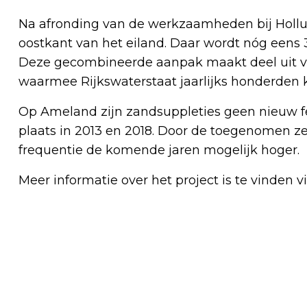
Na afronding van de werkzaamheden bij Hollum
oostkant van het eiland. Daar wordt nóg eens
Deze gecombineerde aanpak maakt deel uit va
waarmee Rijkswaterstaat jaarlijks honderden 
Op Ameland zijn zandsuppleties geen nieuw f
plaats in 2013 en 2018. Door de toegenomen z
frequentie de komende jaren mogelijk hoger.
Meer informatie over het project is te vinden v
Vorig artikel
VOLGENDE VRIJE BEVRIJDINGSDAG PAS
IN 2045: WAAROM MOETEN WE ZO LANG
WACHTEN?