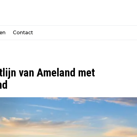
len
Contact
stlijn van Ameland met
nd