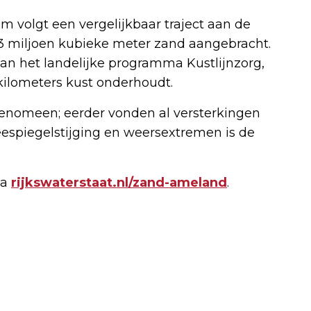
 volgt een vergelijkbaar traject aan de
 3 miljoen kubieke meter zand aangebracht.
n het landelijke programma Kustlijnzorg,
kilometers kust onderhoudt.
enomeen; eerder vonden al versterkingen
eespiegelstijging en weersextremen is de
ia
rijkswaterstaat.nl/zand-ameland
.
Volgend artikel
VV GEEL WIT VERRAST MET
OVERTUIGENDE 5-1 OVERWINNING OP
KOPLOPER RENADO