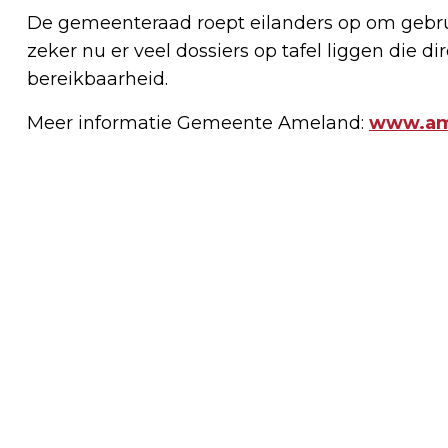
De gemeenteraad roept eilanders op om gebru
zeker nu er veel dossiers op tafel liggen die d
bereikbaarheid.
Meer informatie Gemeente Ameland:
www.ame
Vorig artikel
AMELAND BEREIDT ZICH VOOR OP DRUK
PINKSTERWEEKEND: WAT BEZOEKERS
EN EILANDERS MOETEN WETEN