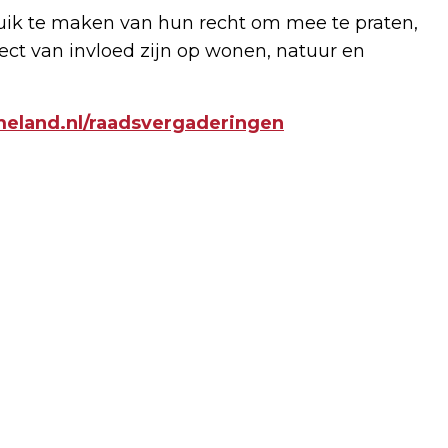
ik te maken van hun recht om mee te praten,
irect van invloed zijn op wonen, natuur en
land.nl/raadsvergaderingen
Volgend artikel
GEEN AFVALINZAMELING OP 2, 3 EN 4
JUNI DOOR LANDELIJKE STAKING
AFVALVERWERKERS