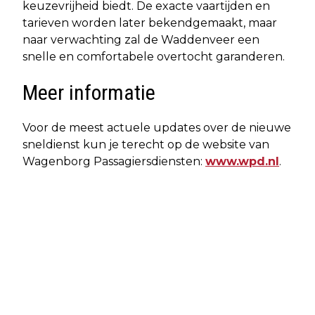
keuzevrijheid biedt. De exacte vaartijden en
tarieven worden later bekendgemaakt, maar
naar verwachting zal de Waddenveer een
snelle en comfortabele overtocht garanderen.
Meer informatie
Voor de meest actuele updates over de nieuwe
sneldienst kun je terecht op de website van
Wagenborg Passagiersdiensten:
www.wpd.nl
.
Vorig artikel
Volgend artikel
UPDATE: VOORTGANG IN ZEDENZAAK
AANKOMENDE EVENEMENTEN OP
AMELAND – VERDACHTE
AMELAND: DIT MAG JE NIET MISSEN!
AANGEHOUDEN