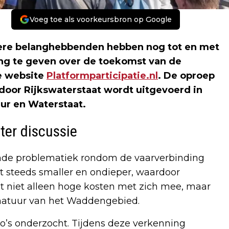
Voeg toe als voorkeursbron op Google
re belanghebbenden hebben nog tot en met
ng te geven over de toekomst van de
e website
Platformparticipatie.nl
. De oproep
door Rijkswaterstaat wordt uitgevoerd in
uur en Waterstaat.
ter discussie
nde problematiek rondom de vaarverbinding
 steeds smaller en ondieper, waardoor
t niet alleen hoge kosten met zich mee, maar
natuur van het Waddengebied.
io’s onderzocht. Tijdens deze verkenning