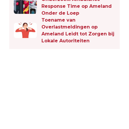
Response Time op Ameland
Onder de Loep
Toename van
Overlastmeldingen op
Ameland Leidt tot Zorgen bij
Lokale Autoriteiten
Vorig artikel
Volgend artikel
PAASTOCHT 2025 IN HOLLUM:
ZELDZAME MORINELPLEVIER GESPOT
WANDELTOCHT LANGS HET
BIJ BUREN OP 18 APRIL
PAASVERHAAL TREKT JONGE
GEZINNEN EN BELANGSTELLENDEN